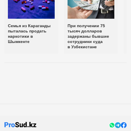
Семья из Караганды
При получении 75
И
пыталась продать
тысяч долларов
п
наркотики в
задержаны бывшие
з
Шымкенте
сотрудники суда
а
в Узбекистане