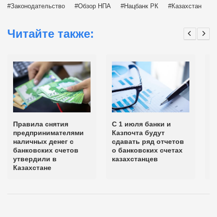
Законодательство
Обзор НПА
Нацбанк РК
Казахстан
Читайте также:
Правила снятия
С 1 июля банки и
С
предпринимателями
Казпочта будут
с
наличных денег с
сдавать ряд отчетов
с
банковских счетов
о банковских счетах
в
утвердили в
казахстанцев
Казахстане