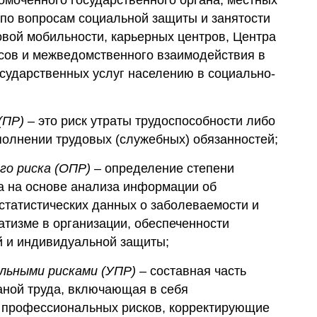
моченного государственного органа, местных
по вопросам социальной защиты и занятости
овой мобильности, карьерных центров, Центра
сов и межведомственного взаимодействия в
сударственных услуг населению в социально-
(ПР)
–
это риск утраты трудоспособности либо
полнении трудовых (служебных) обязанностей;
го риска (ОПР)
–
определение степени
а на основе анализа информации об
статистических данных о заболеваемости и
тизме в организации, обеспеченности
й и индивидуальной защиты;
альными рисками (УПР)
–
составная часть
аной труда, включающая в себя
 профессиональных рисков, корректирующие