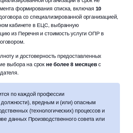
циализированной организации в срок не
омента формирования списка, включая
10
договора со специализированной организацией,
чном кабинете в ЕЦС, выбранную
цию из Перечня и стоимость услуги ОПР в
договором.
олноту и достоверность предоставленных
ие выбора на срок
не более 8 месяцев
с
дателя.
тся по каждой профессии
 должности), вредным и (или) опасным
одственных (технологических) процессов и
ове данных Производственного совета или