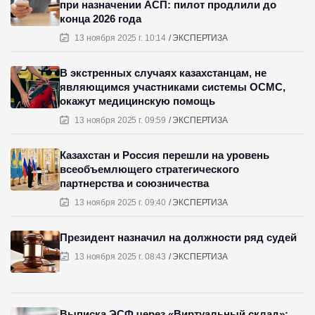
при назначении АСП: пилот продлили до
конца 2026 года
13 ноября 2025 г. 10:14
ЭКСПЕРТИЗА
В экстренных случаях казахстанцам, не
являющимся участниками системы ОСМС,
окажут медицинскую помощь
13 ноября 2025 г. 09:59
ЭКСПЕРТИЗА
Казахстан и Россия перешли на уровень
всеобъемлющего стратегического
партнерства и союзничества
13 ноября 2025 г. 09:40
ЭКСПЕРТИЗА
Президент назначил на должности ряд судей
13 ноября 2025 г. 08:43
ЭКСПЕРТИЗА
Выписка ЭСФ через «Виртуальный склад»: