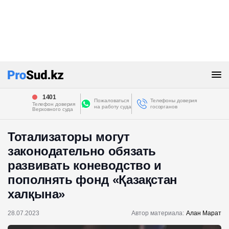
1401
Пожаловаться
Телефоны доверия
Телефон доверия
на работу суда
госорганов
Верховного суда
Тотализаторы могут
законодательно обязать
развивать коневодство и
пополнять фонд «Қазақстан
халқына»
28.07.2023
Автор материала:
Алан Марат