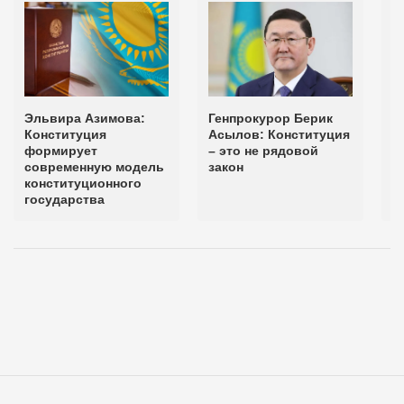
Эльвира Азимова:
Генпрокурор Берик
С
Конституция
Асылов: Конституция
с
формирует
– это не рядовой
К
современную модель
закон
к
конституционного
Д
государства