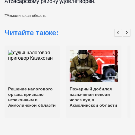
Атбасарскому району удовлетворен.
Акмолинская область
Читайте также:
Решение налогового
Пожарный добился
А
органа признано
назначения пенсии
п
незаконным в
через суд в
о
Акмолинской области
Акмолинской области
с
с