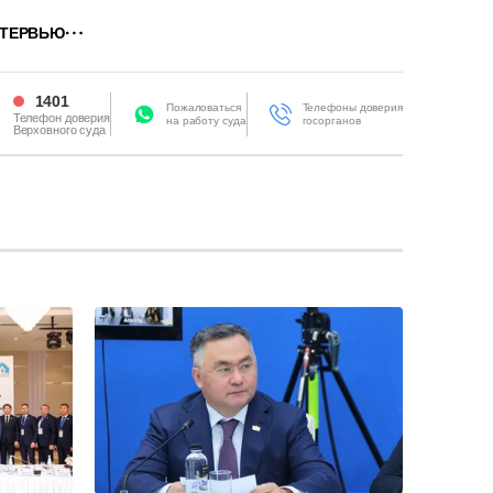
ТЕРВЬЮ
1401
Пожаловаться
Телефоны доверия
Телефон доверия
на работу суда
госорганов
Верховного суда