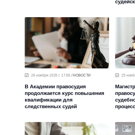
судейск
26 ноября 2025 г. 17:08
НОВОСТИ
25 нояб
В Академии правосудия
Магист
продолжается курс повышения
правос
квалификации для
судебно
следственных судей
процесс