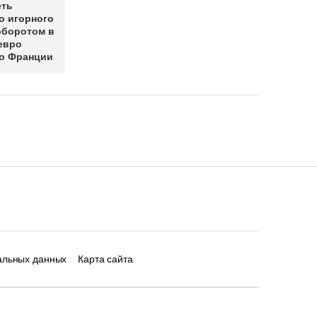
еть
о игорного
оборотом в
евро
о Франции
альных данных
Карта сайта