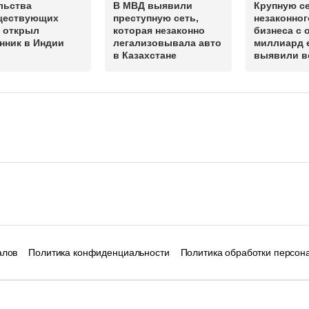
льства
В МВД выявили
Крупную с
ществующих
преступную сеть,
незаконног
н открыл
которая незаконно
бизнеса с 
нник в Индии
легализовывала авто
миллиард 
в Казахстане
выявили в
алов
Политика конфиденциальности
Политика обработки персон