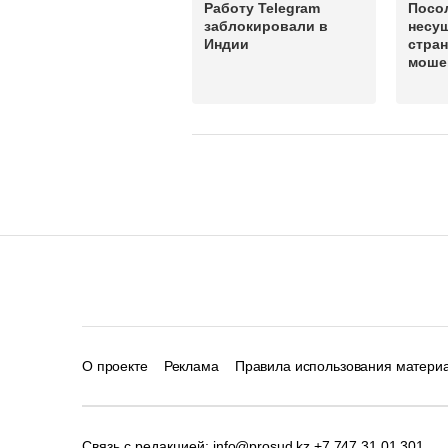
Работу Telegram
Посо
заблокировали в
несу
Индии
стра
моше
О проекте
Реклама
Правила использования матери
Связь с редакцией:
info@prosud.kz
+7 747 31 01 301