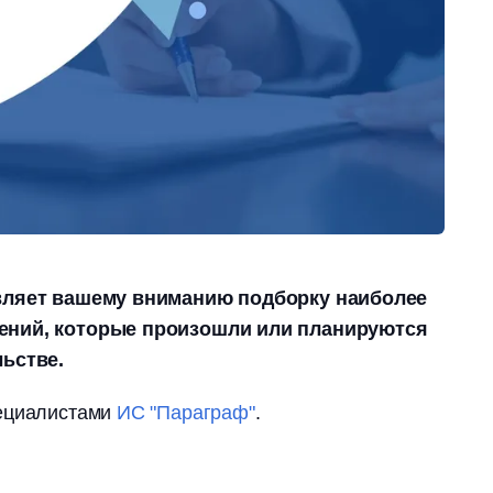
авляет вашему вниманию подборку наиболее
ений, которые произошли или планируются
льстве.
пециалистами
ИС "Параграф"
.