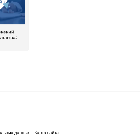
енений
льства:
альных данных
Карта сайта