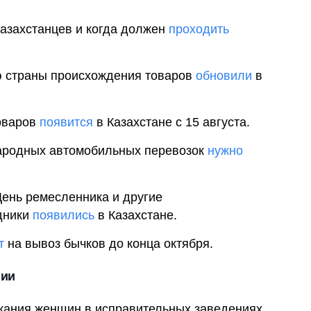
казахстанцев и когда должен
проходить
 страны происхождения товаров
обновили
в
оваров
появится
в Казахстане с 15 августа.
ародных автомобильных перевозок
нужно
ень ремесленника и другие
дники
появились
в Казахстане.
т
на вывоз бычков до конца октября.
нии
жания женщин в исправительных заведениях